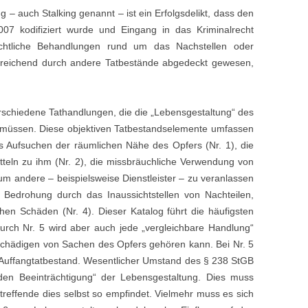
 – auch Stalking genannt – ist ein Erfolgsdelikt, dass den
2007 kodifiziert wurde und Eingang in das Kriminalrecht
echtliche Behandlungen rund um das Nachstellen oder
zureichend durch andere Tatbestände abgedeckt gewesen,
verschiedene Tathandlungen, die die „Lebensgestaltung“ des
 müssen. Diese objektiven Tatbestandselemente umfassen
s Aufsuchen der räumlichen Nähe des Opfers (Nr. 1), die
eln zu ihm (Nr. 2), die missbräuchliche Verwendung von
 andere – beispielsweise Dienstleister – zu veranlassen
 Bedrohung durch das Inaussichtstellen von Nachteilen,
hen Schäden (Nr. 4). Dieser Katalog führt die häufigsten
urch Nr. 5 wird aber auch jede „vergleichbare Handlung“
eschädigen von Sachen des Opfers gehören kann. Bei Nr. 5
 Auffangtatbestand. Wesentlicher Umstand des § 238 StGB
nden Beeinträchtigung“ der Lebensgestaltung. Dies muss
treffende dies selbst so empfindet. Vielmehr muss es sich