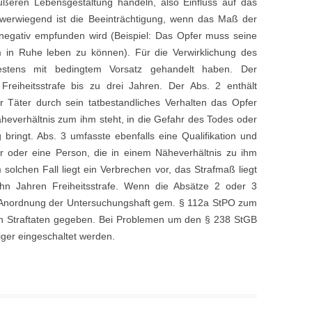
ußeren Lebensgestaltung handeln, also Einfluss auf das
erwiegend ist die Beeinträchtigung, wenn das Maß der
 negativ empfunden wird (Beispiel: Das Opfer muss seine
n Ruhe leben zu können). Für die Verwirklichung des
stens mit bedingtem Vorsatz gehandelt haben. Der
Freiheitsstrafe bis zu drei Jahren. Der Abs. 2 enthält
er Täter durch sein tatbestandliches Verhalten das Opfer
äheverhältnis zum ihm steht, in die Gefahr des Todes oder
ringt. Abs. 3 umfasste ebenfalls eine Qualifikation und
er oder eine Person, die in einem Näheverhältnis zu ihm
 solchen Fall liegt ein Verbrechen vor, das Strafmaß liegt
hn Jahren Freiheitsstrafe. Wenn die Absätze 2 oder 3
der Anordnung der Untersuchungshaft gem. § 112a StPO zum
hen Straftaten gegeben. Bei Problemen um den § 238 StGB
diger eingeschaltet werden.