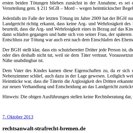
ersten beiden Tötungen blieben zunächst in der Annahme, es sei ei
Verurteilung gem. § 211 StGB – Mord – wegen heimtückischer Beg
Jedenfalls im Falle der letzten Tötung im Jahre 2009 hat der BGH nu
Landgericht richtig erkannt, dass keine Arg- und Wehrlosigkeit des
beurteilt, dass die Arg- und Wehrlosigkeit eines in Bezug auf das Ki
dann schlafen gegangen und hatte sich von seiner Frau, der spätere
Entschluss zur Tötung war auch erst nach dem Einschlafen des Ehem
Der BGH stellt klar, dass ein schutzbereiter Dritter jede Person is
oder dies deshalb nicht tut, weil sie dem Täter vertraut. Vorausset
Nähe unabdingbar ist.
Dem Vater des Kindes kamen diese Eigenschaften zu, da er sich u
Nebenzimmer schlief, auch dazu in der Lage gewesen. Lediglich weil 
Heimtücke war, dass die Täterin die Arglosigkeit des Dritten erkannt
zur neuen Verhandlung und Entscheidung an das Landgericht zurück
Hinweis: Die obigen Ausführungen stellen keine Rechtsberatung dar, 
7. Oktober 2013
rechtsanwalt-strafrecht-bremen.de