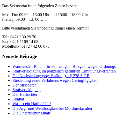
Das Sekretariat ist an folgenden Zeiten besetzt:
Mo – Do: 09:00 – 13:00 Uhr und 15:00 – 18:00 Uhr
Freitag: 09:00 – 13: 00 Uhr
Bitte vereinbaren Sie unbedingt immer einen Termin!
Tel.: 0421 / 30 29 70
Fax: 0421 / 169 14 08
Mobilfunk: 0172 / 42 66 075
Neueste Beiträge
Warnwesten-Pflicht für Fahrzeuge – Bußgeld wegen Ordnungsw
Strafverteidigung im polizeilich geführten Ermittlungsverfahren
Die Nachstellung (sog. Stalking) – § 238 StGB
Einstellung eines Verfahrens wegen Geringfügigkeit
Der Strafbefehl
Strafverteidigung
Der Haftrichter
Straftat
Was ist ein Haftbefehl ?
Die Arg- und Wehrlosigkeit bei Mordmerkmalen
Die Untersuchungshaft