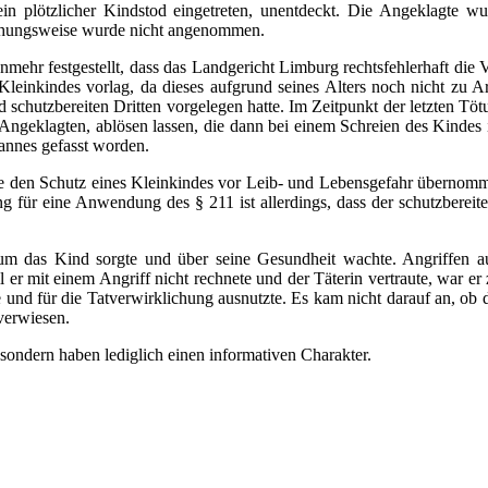
n plötzlicher Kindstod eingetreten, unentdeckt. Die Angeklagte wurd
ehungsweise wurde nicht angenommen.
nmehr festgestellt, dass das Landgericht Limburg rechtsfehlerhaft di
 Kleinkindes vorlag, da dieses aufgrund seines Alters noch nicht zu
nd schutzbereiten Dritten vorgelegen hatte. Im Zeitpunkt der letzten 
n Angeklagten, ablösen lassen, die dann bei einem Schreien des Kindes
annes gefasst worden.
t, die den Schutz eines Kleinkindes vor Leib- und Lebensgefahr übernom
zung für eine Anwendung des § 211 ist allerdings, dass der schutzberei
m das Kind sorgte und über seine Gesundheit wachte. Angriffen au
er mit einem Angriff nicht rechnete und der Täterin vertraute, war e
e und für die Tatverwirklichung ausnutzte. Es kam nicht darauf an, ob d
verwiesen.
sondern haben lediglich einen informativen Charakter.