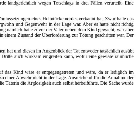
e landgerichtlich wegen Totschlags in drei Fällen verurteilt. Eine
e Voraussetzungen eines Heimtückemordes verkannt hat. Zwar hatte das
 Argwohn und Gegenwehr in der Lage war. Aber es hatte nicht richtig
Tötung nämlich hatte zuvor der Vater neben dem Kind gewacht, war aber
 in einem Zustand der Überforderung zur Tötung geschritten war. Der
men hat und diesen im Augenblick der Tat entweder tatsächlich ausübt
te Dritte auch wirksam eingreifen kann, wofür eine gewisse räumliche
f das Kind wäre er entgegengetreten und wäre, da er lediglich im
r zu einer Abwehr nicht in der Lage. Ausreichend für die Annahme der
ie Täterin die Arglosigkeit auch selbst herbeiführte. Die Sache wurde